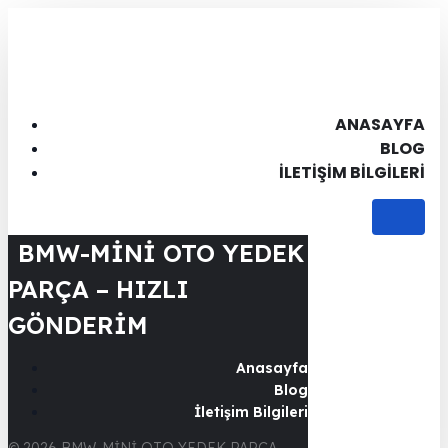
ANASAYFA
BLOG
İLETIŞIM BILGILERI
BMW-MİNİ OTO YEDEK
PARÇA – HIZLI
GÖNDERİM
Anasayfa
Blog
İletişim Bilgileri