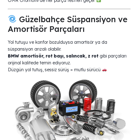
OMR Otomotiv’de her parça testten geçer
Güzelbahçe Süspansiyon ve
Amortisör Parçaları
Yol tutuşu ve konfor bozulduysa amortisör ya da
süspansiyon arızalı olabilir.
BMW amortisör, rot başı, salıncak, z rot
gibi parçaları
orijinal kalitede temin ediyoruz.
Düzgün yol tutuş, sessiz sürüş = mutlu sürücü