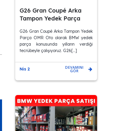
G26 Gran Coupé Arka
Tampon Yedek Parça
G26 Gran Coupé Arka Tampon Yedek
Parça OMR Oto olarak BMW yedek
parça konusunda yılların verdiği
tecrübeyle çalışıyoruz. G26[…]
DEVAMINI
Nis 2
GÖR