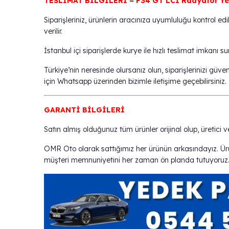
TESLİMAT BİLGİLERİ – F34 GT LCI Radyatör Ye
Siparişleriniz, ürünlerin aracınıza uyumluluğu kontrol e
verilir.
İstanbul içi siparişlerde kurye ile hızlı teslimat imkanı s
Türkiye’nin neresinde olursanız olun, siparişlerinizi güvenl
için Whatsapp üzerinden bizimle iletişime geçebilirsiniz.
GARANTİ BİLGİLERİ
Satın almış olduğunuz tüm ürünler orijinal olup, üretici v
OMR Oto olarak sattığımız her ürünün arkasındayız. Ürün
müşteri memnuniyetini her zaman ön planda tutuyoruz