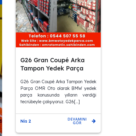
G26 Gran Coupé Arka
Tampon Yedek Parça
G26 Gran Coupé Arka Tampon Yedek
Parça OMR Oto olarak BMW yedek
parça konusunda yılların verdiği
tecrübeyle çalışıyoruz. G26[…]
DEVAMINI
Nis 2
GÖR