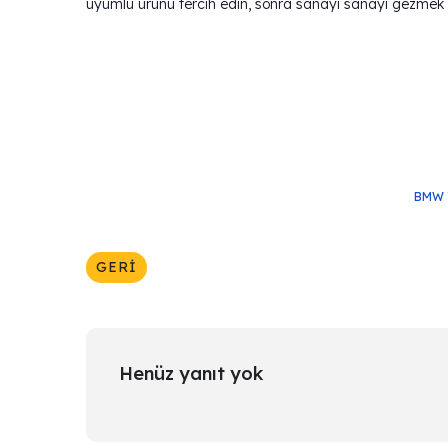
uyumlu ürünü tercih edin, sonra sanayi sanayi gezmek
BMW 
GERI
Henüz yanıt yok