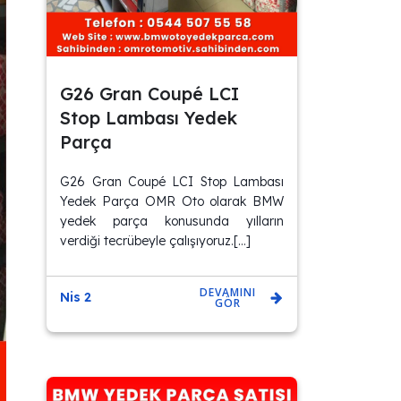
G26 Gran Coupé LCI
Stop Lambası Yedek
Parça
G26 Gran Coupé LCI Stop Lambası
Yedek Parça OMR Oto olarak BMW
yedek parça konusunda yılların
verdiği tecrübeyle çalışıyoruz.[…]
DEVAMINI
Nis 2
GÖR