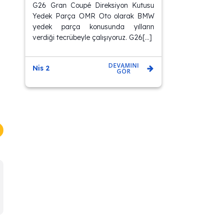
G26 Gran Coupé Direksiyon Kutusu
Yedek Parça OMR Oto olarak BMW
yedek parça konusunda yılların
verdiği tecrübeyle çalışıyoruz. G26[…]
DEVAMINI
Nis 2
GÖR