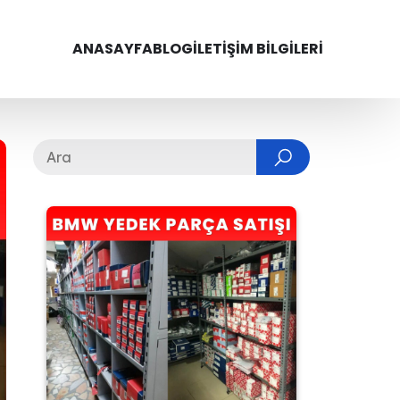
ANASAYFA
BLOG
İLETIŞIM BILGILERI