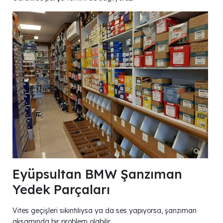
Eyüpsultan BMW Şanzıman
Yedek Parçaları
Vites geçişleri sıkıntılıysa ya da ses yapıyorsa, şanzıman
aksamında bir problem olabilir.