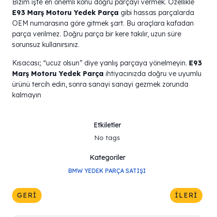
Bizim işte en önemli konu doğru parçayı vermek. Özellikle
E93 Marş Motoru Yedek Parça
gibi hassas parçalarda
OEM numarasına göre gitmek şart. Bu araçlara kafadan
parça verilmez. Doğru parça bir kere takılır, uzun süre
sorunsuz kullanırsınız.
Kısacası; “ucuz olsun” diye yanlış parçaya yönelmeyin.
E93
Marş Motoru Yedek Parça
ihtiyacınızda doğru ve uyumlu
ürünü tercih edin, sonra sanayi sanayi gezmek zorunda
kalmayın
Etkiletler
No tags
Kategoriler
BMW YEDEK PARÇA SATIŞI
GERI
İLERI