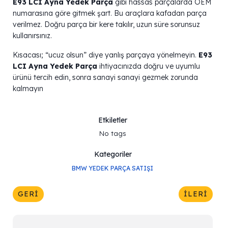
E93 LCI Ayna Yedek Parça
gibi hassas parçalarda OEM
numarasına göre gitmek şart. Bu araçlara kafadan parça
verilmez. Doğru parça bir kere takılır, uzun süre sorunsuz
kullanırsınız.
Kısacası; “ucuz olsun” diye yanlış parçaya yönelmeyin.
E93
LCI Ayna Yedek Parça
ihtiyacınızda doğru ve uyumlu
ürünü tercih edin, sonra sanayi sanayi gezmek zorunda
kalmayın
Etkiletler
No tags
Kategoriler
BMW YEDEK PARÇA SATIŞI
GERI
İLERI