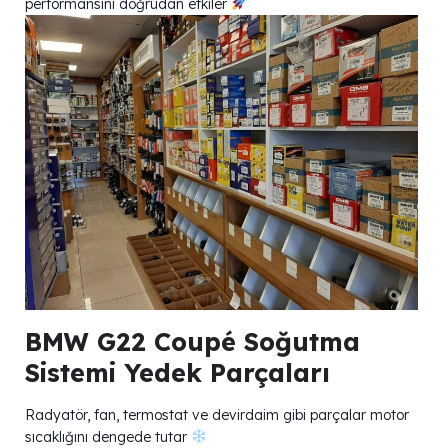
performansını doğrudan etkiler
BMW G22 Coupé Soğutma
Sistemi Yedek Parçaları
Radyatör, fan, termostat ve devirdaim gibi parçalar motor
sıcaklığını dengede tutar