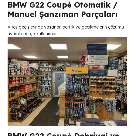
BMW G22 Coupé Otomatik /
Manuel Şanzıman Parçaları
Vites geçişlerinde yaşanan sertlik ve gecikmelerin çözümü
uyumlu parça kullanımıdır.
BMW G22 Coupé Debriyaj ve