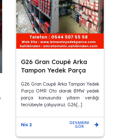
G26 Gran Coupé Arka
Tampon Yedek Parça
G26 Gran Coupé Arka Tampon Yedek
Parça OMR Oto olarak BMW yedek
parça konusunda yılların verdiği
e
tecrübeyle çalışıyoruz. G26[…]
DEVAMINI
Nis 2
GÖR