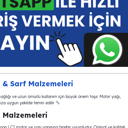
& Sarf Malzemeleri
lığı ve uzun ömürlü kullanım için büyük önem taşır. Motor yağı,
ınıza uygun şekilde temin edilir
 Malzemeleri
 LCI motor ve şasi yapısına birebir uyumludur. Orijinal ve kaliteli