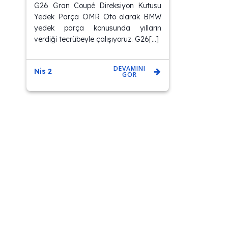
G26 Gran Coupé Direksiyon Kutusu
Yedek Parça OMR Oto olarak BMW
yedek parça konusunda yılların
verdiği tecrübeyle çalışıyoruz. G26[…]
DEVAMINI
Nis 2
GÖR