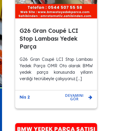
G26 Gran Coupé LCI
Stop Lambası Yedek
Parça
G26 Gran Coupé LCI Stop Lambası
Yedek Parça OMR Oto olarak BMW
yedek parça konusunda yılların
verdiği tecrübeyle çalışıyoruz.[…]
DEVAMINI
Nis 2
GÖR