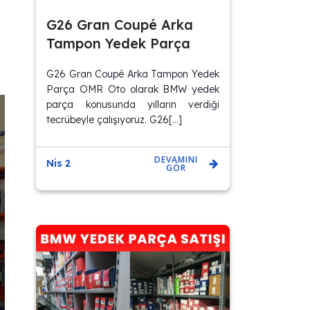
G26 Gran Coupé Arka
Tampon Yedek Parça
G26 Gran Coupé Arka Tampon Yedek
Parça OMR Oto olarak BMW yedek
parça konusunda yılların verdiği
tecrübeyle çalışıyoruz. G26[…]
DEVAMINI
Nis 2
GÖR