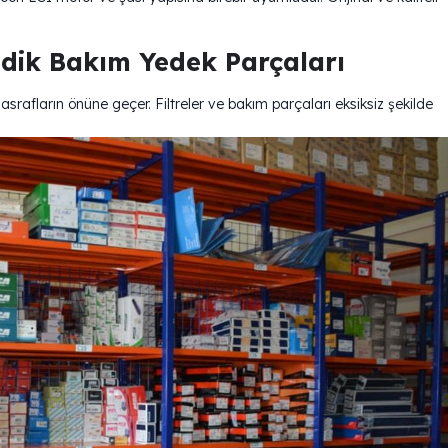
dik Bakım Yedek Parçaları
rafların önüne geçer. Filtreler ve bakım parçaları eksiksiz şekilde