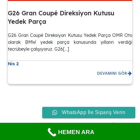
G26 Gran Coupé Direksiyon Kutusu
Yedek Parça
G26 Gran Coupé Direksiyon Kutusu Yedek Parça OMR Oto
olarak BMW yedek parça konusunda yılların verdiği
tecrübeyle çalışıyoruz. G26[…]
Nis 2
DEVAMINI GÖR
WhatsApp İle Sipariş Verin
© 2026 BMW-MİNİ OTO YEDEK PARÇA – HIZLI GÖNDERİM.
HEMEN ARA
Created with
using WordPress and
Kubio