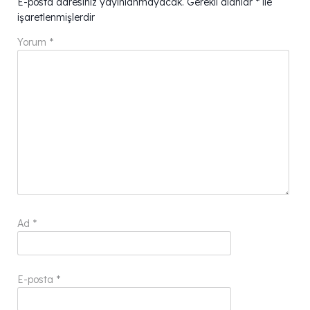
E-posta adresiniz yayınlanmayacak.
Gerekli alanlar
*
ile
işaretlenmişlerdir
Yorum
*
Ad
*
E-posta
*